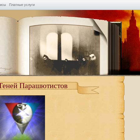
висы
Платные услуги
Теней Парашютистов