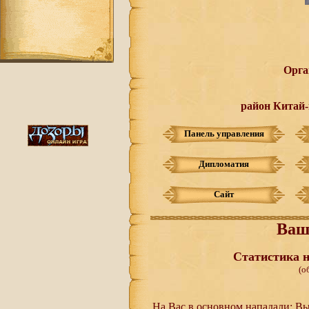
Орга
район Китай-
Панель управления
Дипломатия
Сайт
Ваш
Статистика н
(о
На Вас в основном нападали:
Вы