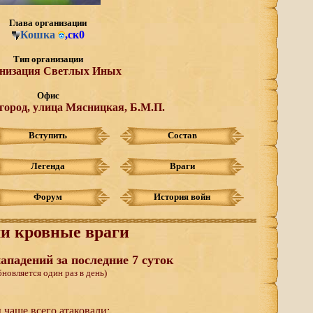
Глава организации
Кошка
,
ск0
Тип организации
низация Светлых Иных
Офис
город, улица Мясницкая, Б.М.П.
Вступить
Состав
Легенда
Враги
Форум
История войн
и кровные враги
ападений за последние 7 суток
бновляется один раз в день)
 чаще всего атаковали: