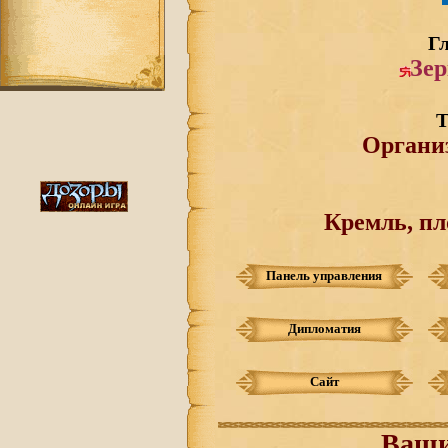
Г
Зе
Т
Органи
Кремль, п
Панель управления
Дипломатия
Сайт
Ваши