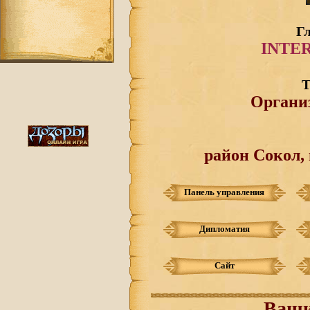
Г
INTE
Т
Органи
район Сокол,
Панель управления
Дипломатия
Сайт
Ваши