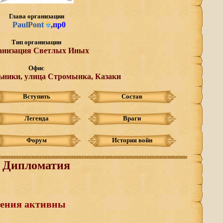
Глава организации
PaulPont
,
пр0
Тип организации
анизация Светлых Иных
Офис
ьники, улица Стромынка, Казаки
Вступить
Состав
Легенда
Враги
Форум
История войн
Дипломатия
шения активны