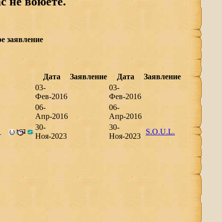
с не воюете.
е заявление
Дата
Заявление
Дата
Заявление
03-
03-
Фев-2016
Фев-2016
06-
06-
Апр-2016
Апр-2016
30-
30-
s
S.O.U.L.
Ноя-2023
Ноя-2023