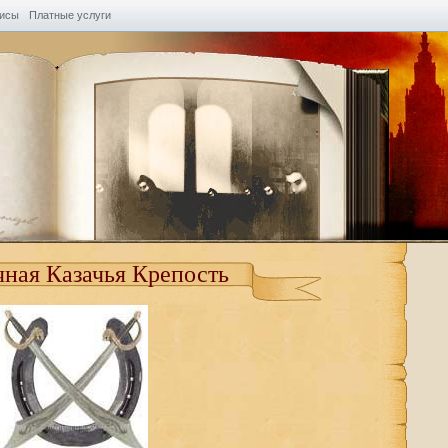
висы
Платные услуги
ная Казачья Крепость