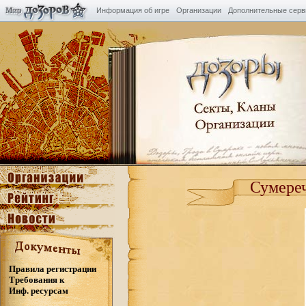
Информация об игре
Организации
Дополнительные сер
Сумереч
Правила регистрации
Требования к
Инф. ресурсам