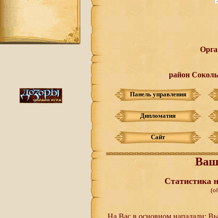
Орга
район Соколь
Панель управления
Дипломатия
Сайт
Ваш
Статистика н
(о
На Вас в основном нападали:
Вы