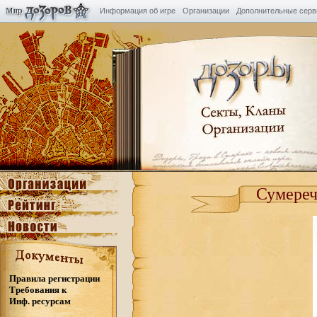
Информация об игре
Организации
Дополнительные сер
Сумереч
Правила регистрации
Требования к
Инф. ресурсам