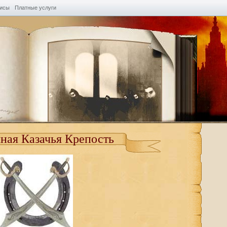
висы
Платные услуги
ная Казачья Крепость