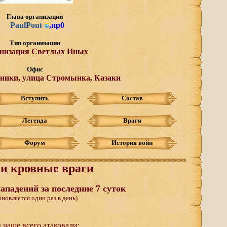
Глава организации
PaulPont
,
пр0
Тип организации
низация Светлых Иных
Офис
ники, улица Стромынка, Казаки
Вступить
Состав
Легенда
Враги
Форум
История войн
и кровные враги
ападений за последние 7 суток
бновляется один раз в день)
 чаще всего атаковали: