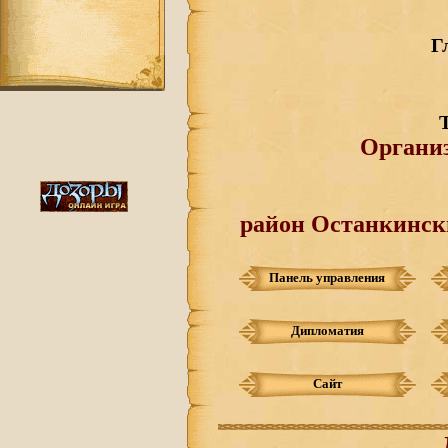
Г
Органи
район Останкински
Панель управления
Дипломатия
Сайт