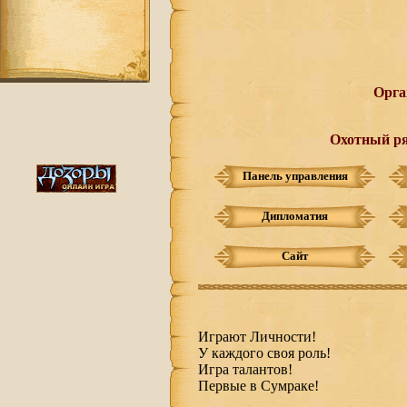
Орга
Охотный ря
Панель управления
Дипломатия
Сайт
Играют Личности!
У каждого своя роль!
Игра талантов!
Первые в Сумраке!