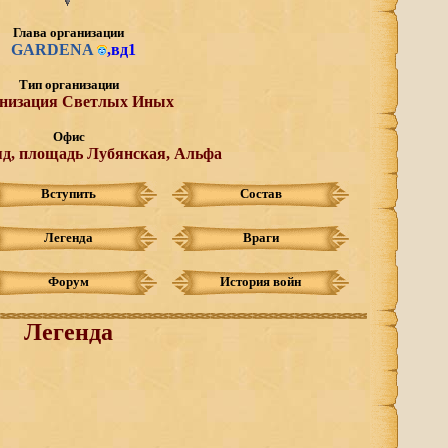
Глава организации
GARDENA
,
вд1
Тип организации
низация Светлых Иных
Офис
д, площадь Лубянская, Альфа
Вступить
Состав
Легенда
Враги
Форум
История войн
Легенда