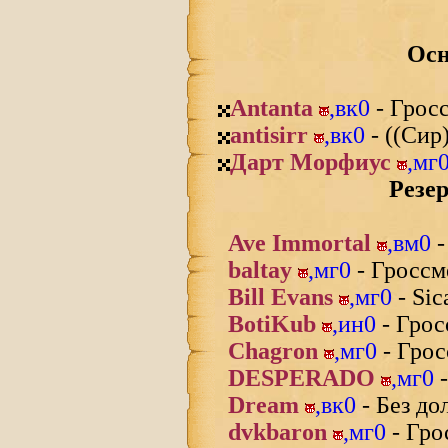
Осн
Antanta
,
вк0
- Грос
antisirr
,
вк0
- ((Сир
Дарт Морфиус
,
мг
Резер
Ave Immortal
,
вм0
-
baltay
,
мг0
- Гроссм
Bill Evans
,
мг0
- Sic
BotiKub
,
ин0
- Грос
Chagron
,
мг0
- Грос
DESPERADO
,
мг0
-
Dream
,
вк0
- Без д
dvkbaron
,
мг0
- Гро