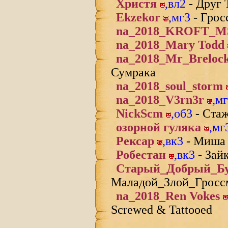
Христя
,
вл2
- Друг 
Ekzekor
,
мг3
- Грос
na_2018_KROFT_
na_2018_Mary Todd
na_2018_Mr_Breloc
Сумрака
na_2018_soul_storm
na_2018_V3rn3r
,
мг
NickScm
,
об3
- Ста
озорной гуляка
,
мг
Рексар
,
вк3
- Миша 
Робестан
,
вк3
- Зай
Старый_Добрый_Б
Маладой_Злой_Гросс
na_2018_Ren Vokes
Screwed & Tattooed