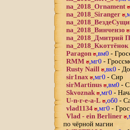
na_2018_Ornament
na_2018_Siranger
,
na_2018_ВездеСущ
na_2018_Винчензо
na_2018_Дмитрий П
na_2018_Ккоттёнок
Paragon
,
вм0
- Грос
RMM
,
мг0
- Гроссм
Rusty Naill
,
вк0
- До
sir1nax
,
мг0
- Сир
sirMartinus
,
вм0
- С
Skvoznak
,
мг0
- Нач
U-n-r-e-a-L
,
об0
- С
vlad1134
,
мг0
- Грос
Vlad - ein Berliner
,
по чёрной магии