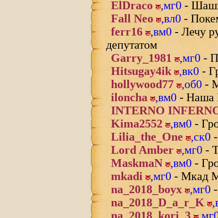
ElDraco
,
мг0
- Шашк
Fall Neo
,
вл0
- Поке
ferr16
,
вм0
- Лечу р
депутатом
Garry_1981
,
мг0
- П
Hitsugay4ik
,
вк0
- Г
hollywood77
,
об0
- 
iloncha
,
вм0
- Наша 
INTERNO INFERN
Kima2552
,
вм0
- Гр
Lilia_the_One
,
ск0
-
Lord Amber
,
мг0
- 
MaskmaN
,
вм0
- Гр
mkadi
,
мг0
- Мкад 
na_2018_boyx
,
мг0
-
na_2018_D_a_r_K
,
na_2018_kori_3
,
мг