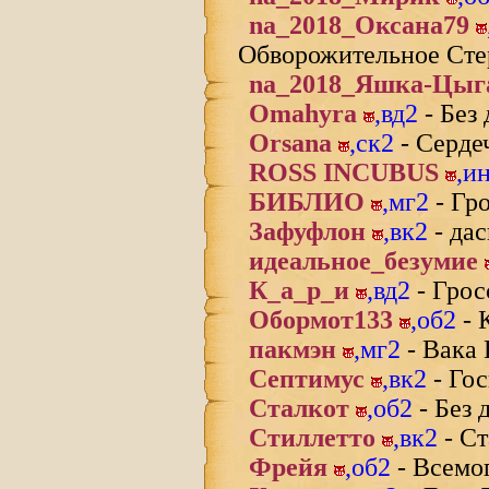
na_2018_Оксана79
Обворожительное Сте
na_2018_Яшка-Цыг
Omahyra
,
вд2
- Без
Orsana
,
ск2
- Серде
ROSS INCUBUS
,
и
БИБЛИО
,
мг2
- Гр
Зафуфлон
,
вк2
- да
идеальное_безумие
К_а_р_и
,
вд2
- Грос
Обормот133
,
об2
- 
пакмэн
,
мг2
- Вака 
Септимус
,
вк2
- Гос
Сталкот
,
об2
- Без 
Стиллетто
,
вк2
- С
Фрейя
,
об2
- Всемо