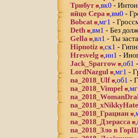
Трибут
,
вк0
- Интон
яйцо Сера
,
вм0
- Гр
Bobcat
,
мг1
- Гросс
Deth
,
вм1
- Без дол
Gella
,
вл1
- Ты заст
Hipnotiz
,
ск1
- Гип
Hresvelg
,
ин1
- Иног
Jack_Sparrow
,
об1
-
LordNazgul
,
мг1
- Г
na_2018_Ulf
,
об1
- 
na_2018_Vimpel
,
мг
na_2018_WomanDra
na_2018_xNikkyHat
na_2018_Грациан
,
na_2018_Дзерасса
,
na_2018_Зло в Гор