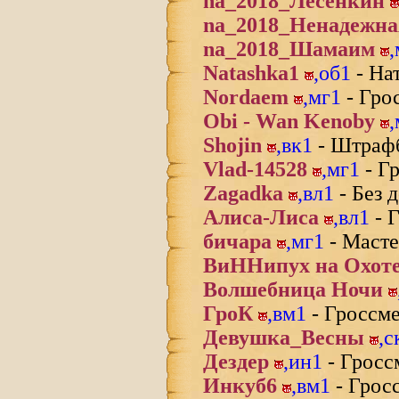
na_2018_Лесёнкин
na_2018_Ненадежна
na_2018_Шамаим
,
Natashka1
,
об1
- На
Nordaem
,
мг1
- Гро
Obi - Wan Kenoby
,
Shojin
,
вк1
- Штраф
Vlad-14528
,
мг1
- Г
Zagadka
,
вл1
- Без 
Алиса-Лиса
,
вл1
- 
бичара
,
мг1
- Масте
ВиННипух на Охот
Волшебница Ночи
ГроК
,
вм1
- Гроссм
Девушка_Весны
,
с
Дездер
,
ин1
- Гросс
Инкуб6
,
вм1
- Грос