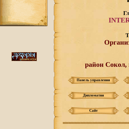
Г
INTE
Т
Органи
район Сокол,
Панель управления
Дипломатия
Сайт