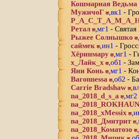
Кошмарная Ведьма
МужичоГ
,
вк1
- Гро
Р_А_С_Т_А_М_А_
Ретал
,
мг1
- Святая
Рыжее Солнышко
саймек
,
ин1
- Гросс
Хёринмару
,
мг1
- Г
х_Лайк_х
,
об1
- Зам
Яни Конь
,
мг1
- Ко
Baronnessa
,
об2
- Б
Carrie Bradshaw
,
в
na_2018_d_s_a
,
мг2
na_2018_ROKHAU
na_2018_xMessix
,
и
na_2018_Дмитрит
,
na_2018_Коматозо
,
na_2018_Мирик
,
о