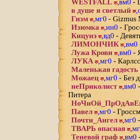
WESTFALL
,
вм0
- 
в душе я светлый
,
Гизм
,
мг0
- Gizmus 
Изюмка
,
ин0
- Грос
Кицунэ
,
вд0
- Девят
ЛИМОНЧИК
,
вм0
Лужа Крови
,
вм0
- 
ЛУКА
,
мг0
- Карлс
Маленькая гадость
Можаец
,
мг0
- Без 
неПриколист
,
вм0
-
Питера
НоЧнОй_ПрОдАвЕ
Павел
,
мг0
- Гросс
Почти_Ангел
,
мг0
-
ТВАРЬ опасная
,
мг
Теневой граф
,
вм0