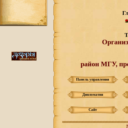
Г
Т
Органи
район МГУ, пр
Панель управления
Дипломатия
Сайт