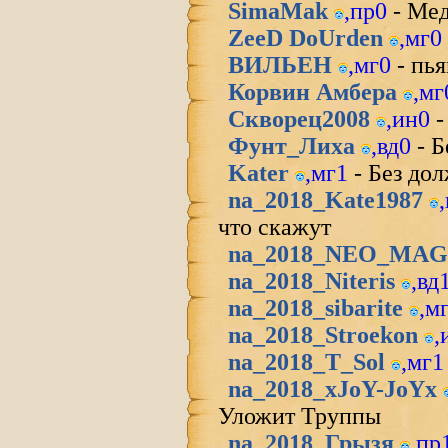
SimaMak
,
пр0
- Мед
ZeeD DoUrden
,
мг0
ВИЛЬЕН
,
мг0
- п
Корвин Амбера
,
мг
Скворец2008
,
ин0
-
Фунт_Лиха
,
вд0
- Б
Kater
,
мг1
- Без до
na_2018_Kate1987
,
что скажут
na_2018_NEO_MAG
na_2018_Niteris
,
вд
na_2018_sibarite
,
м
na_2018_Stroekon
,
na_2018_T_Sol
,
мг1
na_2018_xJoY-JoYx
Уложит Труппы
na_2018_Грызя
,
пр