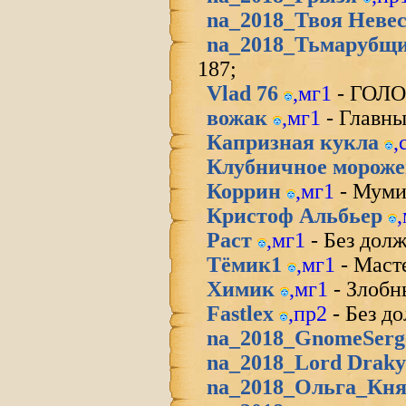
na_2018_Твоя Неве
na_2018_Тьмарубщ
187;
Vlad 76
,
мг1
- ГОЛ
вожак
,
мг1
- Главны
Капризная кукла
,
Клубничное морож
Коррин
,
мг1
- Муми
Кристоф Альбьер
,
Раст
,
мг1
- Без дол
Тёмик1
,
мг1
- Маст
Химик
,
мг1
- Злобн
Fastlex
,
пр2
- Без д
na_2018_GnomeSerg
na_2018_Lord Draky
na_2018_Ольга_Кн