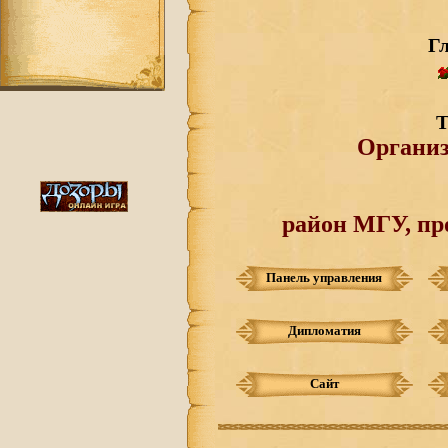
Г
Т
Органи
район МГУ, пр
Панель управления
Дипломатия
Сайт