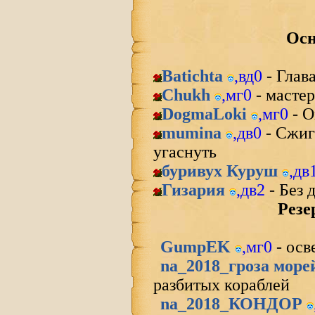
Осн
Batichta
,
вд0
- Глав
Chukh
,
мг0
- масте
DogmaLoki
,
мг0
- О
mumina
,
дв0
- Сжиг
угаснуть
буривух Куруш
,
дв
Гизария
,
дв2
- Без 
Резе
GumpEK
,
мг0
- осв
na_2018_гроза море
разбитых кораблей
na_2018_КОНДОР