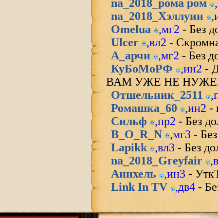
na_2018_рома ром
,
na_2018_Хэллуин
,
Omelua
,
мг2
- Без 
Ulcer
,
вл2
- Скромна
А_арчи
,
мг2
- Без 
КуБоМоРФ
,
ин2
- 
ВАМ УЖЕ НЕ НУЖЕ
Отшельник_2511
,
Ромашка_60
,
ин2
- 
Сильф
,
пр2
- Без д
B_O_R_N
,
мг3
- Бе
Lapikk
,
вл3
- Без д
na_2018_Greyfair
,
Аннхель
,
ин3
- Утк
Link In TV
,
дв4
- Бе