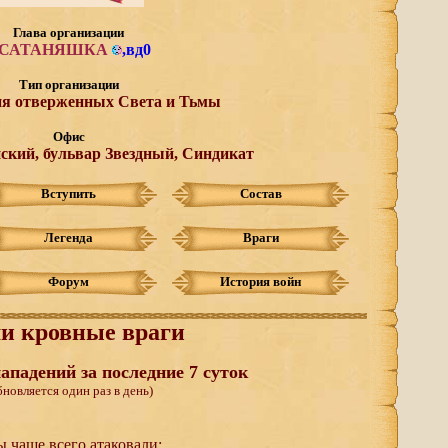
Глава организации
САТАНЯШКА
,
вд0
Тип организации
ия отверженных Света и Тьмы
Офис
ский, бульвар Звездный, Синдикат
Вступить
Состав
Легенда
Враги
Форум
История войн
и кровные враги
ападений за последние 7 суток
бновляется один раз в день)
 чаще всего атаковали: