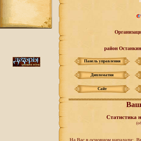
Организац
район Останкин
Панель управления
Дипломатия
Сайт
Ваш
Статистика н
(о
На Вас в основном нападали:
Вы