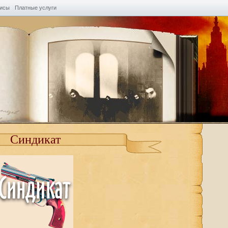
висы
Платные услуги
Синдикат