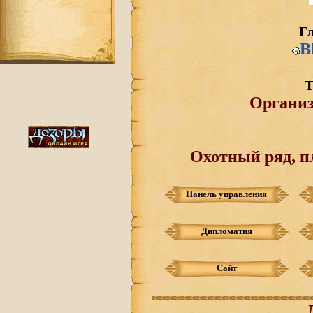
Г
B
Т
Органи
Охотный ряд, п
Панель управления
Дипломатия
Сайт