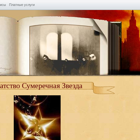
висы
Платные услуги
атство Сумеречная Звезда