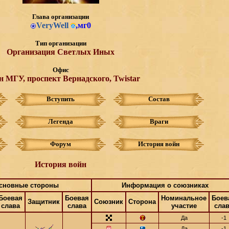
Глава организации
VeryWell
,
мг0
Тип организации
Организация Светлых Иных
Офис
н МГУ, проспект Вернадского, Twistar
Вступить
Состав
Легенда
Враги
Форум
История войн
История войн
сновные стороны
Информация о союзниках
Боевая
Боевая
Номинальное
Боев
Защитник
Союзник
Сторона
слава
слава
участие
сла
Да
-1
Да
-1