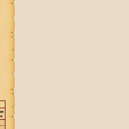
ая
ва