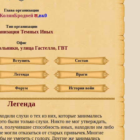
Глава организации
КолянБродвей
,
вк0
Тип организации
анизация Темных Иных
Офис
ольники, улица Гастелло, ГВТ
Вступить
Состав
Легенда
Враги
Форум
История войн
Легенда
одили слухи о тех из них, которые занимались
 это были только слухи. Никто не мог утверждать,
ди, получившие способность иных, находили им либо
не могли отказаться от старых привычек.Многие
бы не умереть с голоду. Другие же занимались