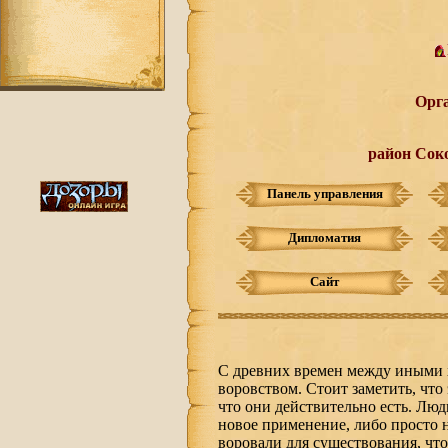
Орг
район Сок
Панель управления
Дипломатия
Сайт
С древних времен между иными х
воровством. Стоит заметить, что
что они действительно есть. Лю
новое применение, либо просто 
воровали для существования, что