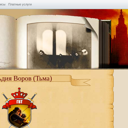
висы
Платные услуги
ьдия Воров (Тьма)