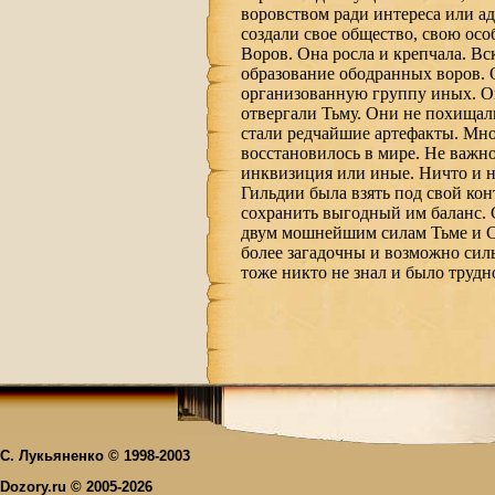
воровством ради интереса или а
создали свое общество, свою ос
Воров. Она росла и крепчала. Вс
образование ободранных воров. 
организованную группу иных. Он
отвергали Тьму. Они не похищал
стали редчайшие артефакты. Мно
восстановилось в мире. Не важно
инквизиция или иные. Ничто и н
Гильдии была взять под свой ко
сохранить выгодный им баланс. 
двум мошнейшим силам Тьме и Св
более загадочны и возможно сил
тоже никто не знал и было трудн
С. Лукьяненко © 1998-2003
Dozory.ru © 2005-2026