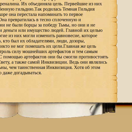
дреналина. Их объединяла цель. Первейшие из них
обенную гильдию.Так родилась Темная Гильдия
коре она перестала напоминать то первое
Она превратилась в тесно сплоченную и
и не были борцы за победу Тьмы, но они и не
и деньги или имущество людей. Главной их целью
гие из них могли изменить равновесие, которое
, кто был их обладателями, люди, дозоры,
икто не мог помешать их цели.Главная же цель
нтроль силу мошнейших артефактов и тем самым
С помощью артефактов они бы смогли противостоять
ету, а также самой Инквизиции. Ведь они являлись
ьны, чем таинственная Инквизиция. Хотя об этом
о даже догадываться.