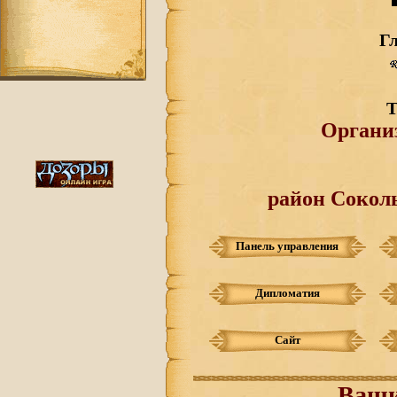
Г
Т
Органи
район Соколь
Панель управления
Дипломатия
Сайт
Ваши