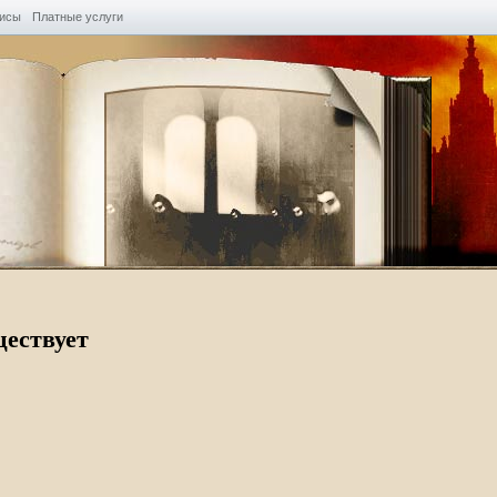
висы
Платные услуги
ществует